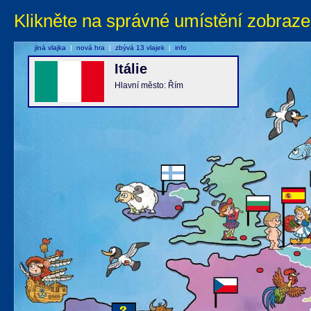
Klikněte na správné umístění zobraze
jiná vlajka
|
nová hra
|
zbývá 13 vlajek
|
info
Itálie
Hlavní město: Řím