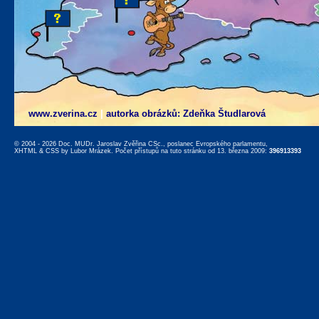
www.zverina.cz
|
autorka obrázků: Zdeňka Študlarová
© 2004 - 2026 Doc. MUDr. Jaroslav Zvěřina CSc., poslanec Evropského parlamentu,
XHTML
&
CSS
by
Lubor Mrázek
. Počet přístupů na tuto stránku od 13. března 2009:
396913393