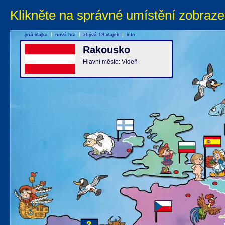
Klikněte na správné umístění zobraze
jiná vlajka
|
nová hra
|
zbývá 13 vlajek
|
info
Rakousko
Hlavní město: Vídeň