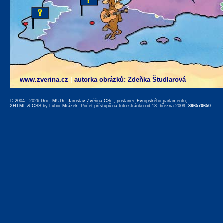
www.zverina.cz
|
autorka obrázků: Zdeňka Študlarová
© 2004 - 2026 Doc. MUDr. Jaroslav Zvěřina CSc., poslanec Evropského parlamentu,
XHTML
&
CSS
by
Lubor Mrázek
. Počet přístupů na tuto stránku od 13. března 2009:
396570650