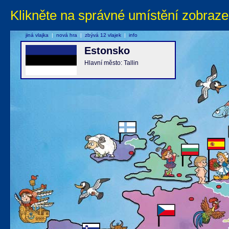
Klikněte na správné umístění zobraze
jiná vlajka
|
nová hra
|
zbývá 12 vlajek
|
info
Estonsko
Hlavní město: Tallin