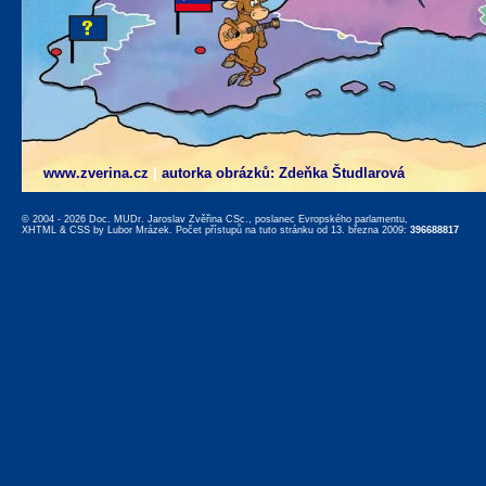
www.zverina.cz
|
autorka obrázků: Zdeňka Študlarová
© 2004 - 2026 Doc. MUDr. Jaroslav Zvěřina CSc., poslanec Evropského parlamentu,
XHTML
&
CSS
by
Lubor Mrázek
. Počet přístupů na tuto stránku od 13. března 2009:
396688817