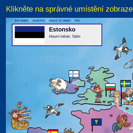
Klikněte na správné umístění zobraze
jiná vlajka
|
nová hra
|
zbývá 12 vlajek
|
info
Estonsko
Hlavní město: Tallin