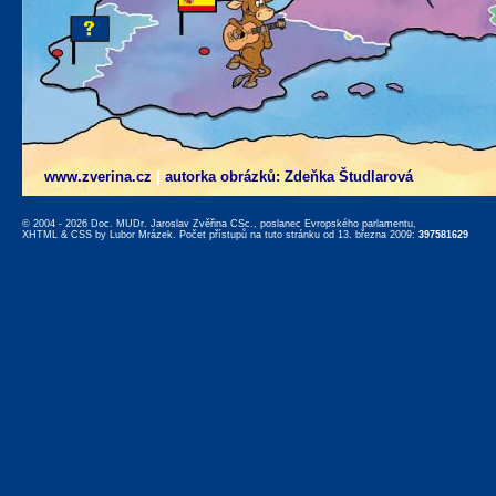
www.zverina.cz
|
autorka obrázků: Zdeňka Študlarová
© 2004 - 2026 Doc. MUDr. Jaroslav Zvěřina CSc., poslanec Evropského parlamentu,
XHTML
&
CSS
by
Lubor Mrázek
. Počet přístupů na tuto stránku od 13. března 2009:
397581629