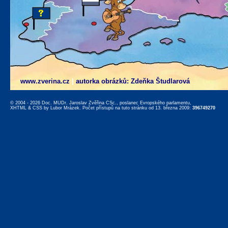
www.zverina.cz
|
autorka obrázků: Zdeňka Študlarová
© 2004 - 2026 Doc. MUDr. Jaroslav Zvěřina CSc., poslanec Evropského parlamentu,
XHTML
&
CSS
by
Lubor Mrázek
. Počet přístupů na tuto stránku od 13. března 2009:
396749270