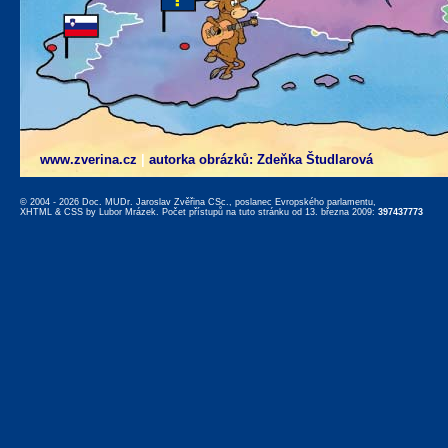
www.zverina.cz
|
autorka obrázků: Zdeňka Študlarová
© 2004 - 2026 Doc. MUDr. Jaroslav Zvěřina CSc., poslanec Evropského parlamentu,
XHTML
&
CSS
by
Lubor Mrázek
. Počet přístupů na tuto stránku od 13. března 2009:
397437773