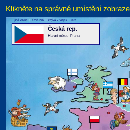
Klikněte na správné umístění zobraze
jiná vlajka
|
nová hra
|
zbývá 7 vlajek
|
info
Česká rep.
Hlavní město: Praha