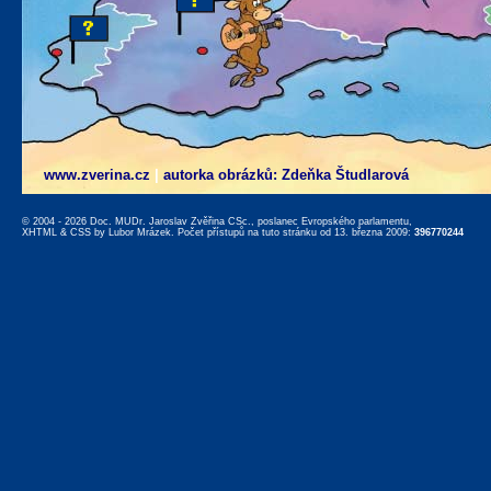
www.zverina.cz
|
autorka obrázků: Zdeňka Študlarová
© 2004 - 2026 Doc. MUDr. Jaroslav Zvěřina CSc., poslanec Evropského parlamentu,
XHTML
&
CSS
by
Lubor Mrázek
. Počet přístupů na tuto stránku od 13. března 2009:
396770244