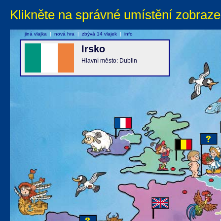
Klikněte na správné umístění zobraze
jiná vlajka
|
nová hra
|
zbývá 14 vlajek
|
info
Irsko
Hlavní město: Dublin