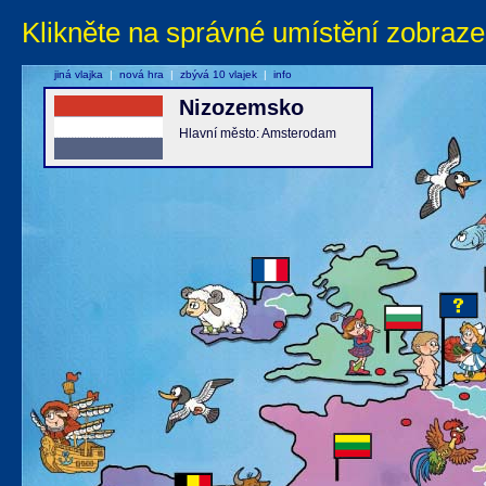
Klikněte na správné umístění zobraze
jiná vlajka
|
nová hra
|
zbývá 10 vlajek
|
info
Nizozemsko
Hlavní město: Amsterodam