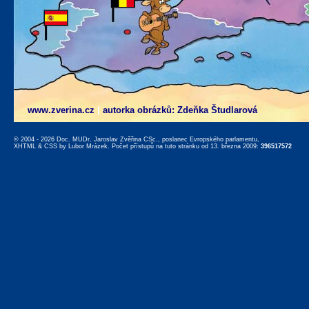
www.zverina.cz
|
autorka obrázků: Zdeňka Študlarová
© 2004 - 2026 Doc. MUDr. Jaroslav Zvěřina CSc., poslanec Evropského parlamentu,
XHTML
&
CSS
by
Lubor Mrázek
. Počet přístupů na tuto stránku od 13. března 2009:
396517572