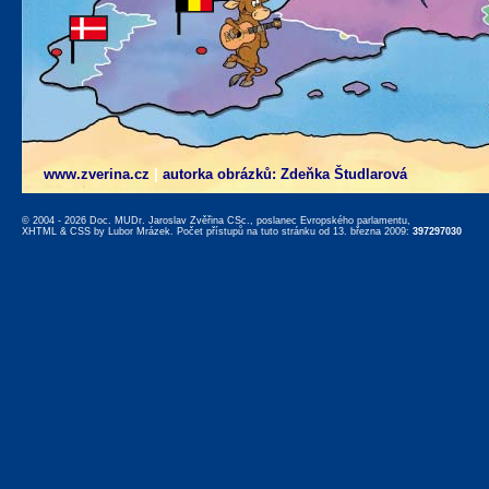
www.zverina.cz
|
autorka obrázků: Zdeňka Študlarová
© 2004 - 2026 Doc. MUDr. Jaroslav Zvěřina CSc., poslanec Evropského parlamentu,
XHTML
&
CSS
by
Lubor Mrázek
. Počet přístupů na tuto stránku od 13. března 2009:
397297030