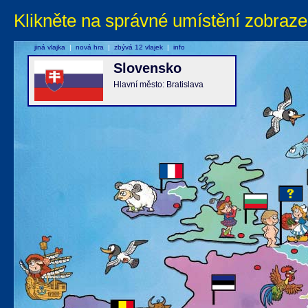
Klikněte na správné umístění zobraze
jiná vlajka
|
nová hra
|
zbývá 12 vlajek
|
info
Slovensko
Hlavní město: Bratislava