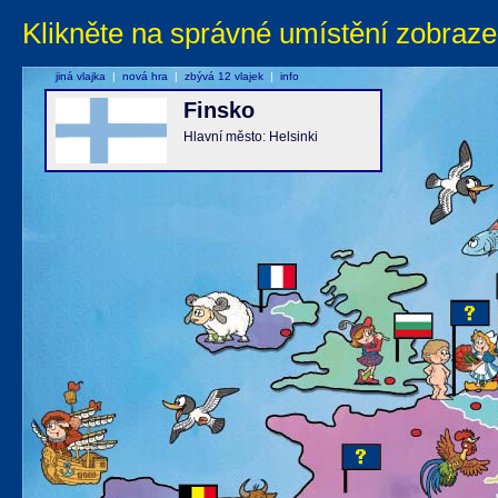
Klikněte na správné umístění zobraze
jiná vlajka
|
nová hra
|
zbývá 12 vlajek
|
info
Finsko
Hlavní město: Helsinki