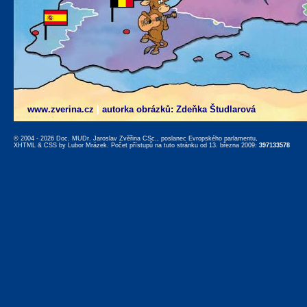
www.zverina.cz
|
autorka obrázků: Zdeňka Študlarová
© 2004 - 2026 Doc. MUDr. Jaroslav Zvěřina CSc., poslanec Evropského parlamentu,
XHTML
&
CSS
by
Lubor Mrázek
. Počet přístupů na tuto stránku od 13. března 2009:
397133578