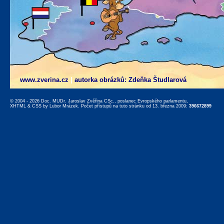
www.zverina.cz
|
autorka obrázků: Zdeňka Študlarová
© 2004 - 2026 Doc. MUDr. Jaroslav Zvěřina CSc., poslanec Evropského parlamentu,
XHTML
&
CSS
by
Lubor Mrázek
. Počet přístupů na tuto stránku od 13. března 2009:
396672899