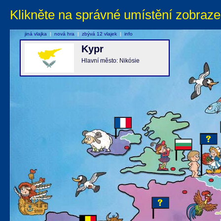
Klikněte na správné umístění zobraze
jiná vlajka
|
nová hra
|
zbývá 12 vlajek
|
info
Kypr
Hlavní město: Nikósie