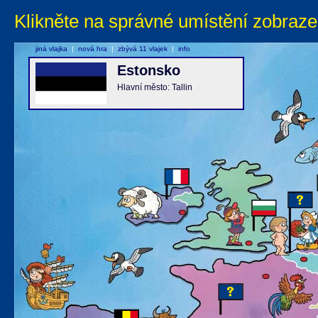
Klikněte na správné umístění zobraze
jiná vlajka
|
nová hra
|
zbývá 11 vlajek
|
info
Estonsko
Hlavní město: Tallin