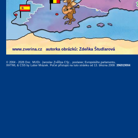
www.zverina.cz
|
autorka obrázků: Zdeňka Študlarová
© 2004 - 2026 Doc. MUDr. Jaroslav Zvěřina CSc., poslanec Evropského parlamentu,
XHTML
&
CSS
by
Lubor Mrázek
. Počet přístupů na tuto stránku od 13. března 2009:
396919004