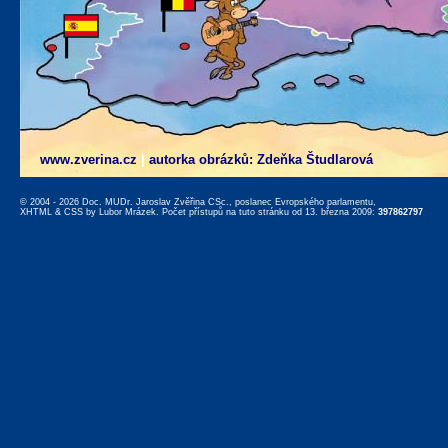
www.zverina.cz
|
autorka obrázků: Zdeňka Študlarová
© 2004 - 2026 Doc. MUDr. Jaroslav Zvěřina CSc., poslanec Evropského parlamentu,
XHTML
&
CSS
by
Lubor Mrázek
. Počet přístupů na tuto stránku od 13. března 2009:
397862797