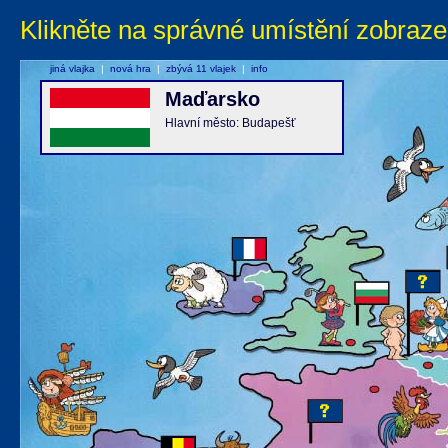
Klikněte na správné umístění zobraze
jiná vlajka
|
nová hra
|
zbývá 11 vlajek
|
info
Maďarsko
Hlavní město: Budapešť