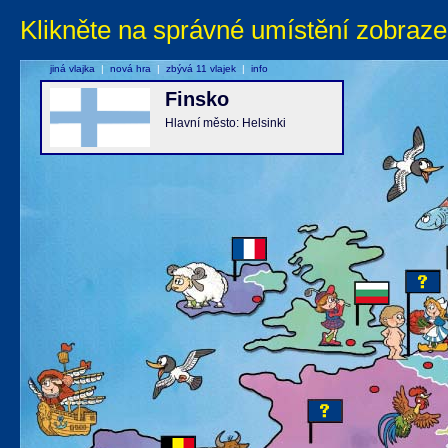
Klikněte na správné umístění zobraze
jiná vlajka
|
nová hra
|
zbývá 11 vlajek
|
info
Finsko
Hlavní město: Helsinki