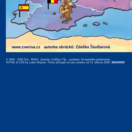
www.zverina.cz
|
autorka obrázků: Zdeňka Študlarová
© 2004 - 2026 Doc. MUDr. Jaroslav Zvěřina CSc., poslanec Evropského parlamentu,
XHTML
&
CSS
by
Lubor Mrázek
. Počet přístupů na tuto stránku od 13. března 2009:
396430505