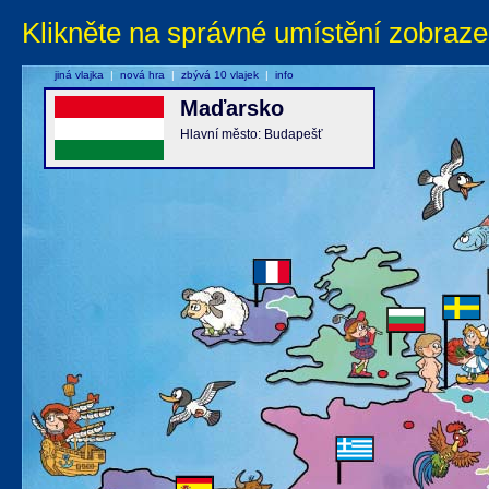
Klikněte na správné umístění zobraze
jiná vlajka
|
nová hra
|
zbývá 10 vlajek
|
info
Maďarsko
Hlavní město: Budapešť