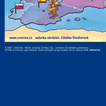
www.zverina.cz
|
autorka obrázků: Zdeňka Študlarová
© 2004 - 2026 Doc. MUDr. Jaroslav Zvěřina CSc., poslanec Evropského parlamentu,
XHTML
&
CSS
by
Lubor Mrázek
. Počet přístupů na tuto stránku od 13. března 2009:
398394744