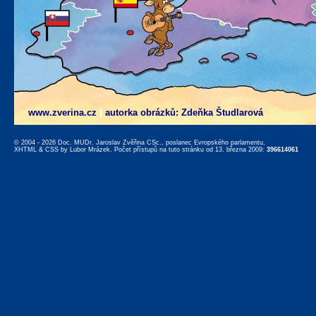
www.zverina.cz
|
autorka obrázků: Zdeňka Študlarová
© 2004 - 2026 Doc. MUDr. Jaroslav Zvěřina CSc., poslanec Evropského parlamentu,
XHTML
&
CSS
by
Lubor Mrázek
. Počet přístupů na tuto stránku od 13. března 2009:
396614061