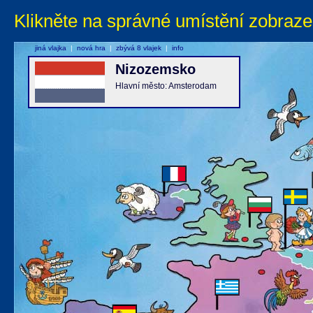
Klikněte na správné umístění zobraze
jiná vlajka
|
nová hra
|
zbývá 8 vlajek
|
info
Nizozemsko
Hlavní město: Amsterodam