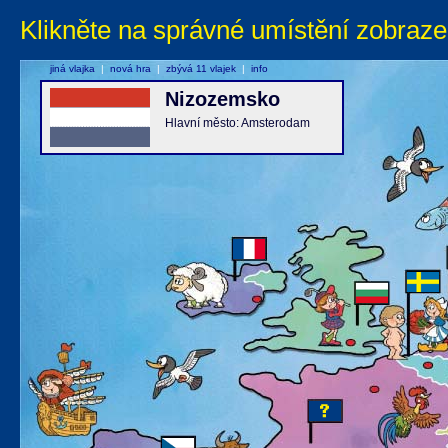
Klikněte na správné umístění zobraze
jiná vlajka
|
nová hra
|
zbývá 11 vlajek
|
info
Nizozemsko
Hlavní město: Amsterodam