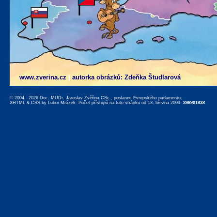
www.zverina.cz
|
autorka obrázků: Zdeňka Študlarová
© 2004 - 2026 Doc. MUDr. Jaroslav Zvěřina CSc., poslanec Evropského parlamentu,
XHTML
&
CSS
by
Lubor Mrázek
. Počet přístupů na tuto stránku od 13. března 2009:
396901938