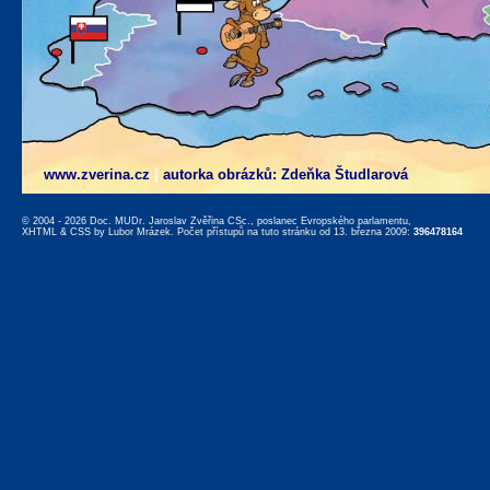
www.zverina.cz
|
autorka obrázků: Zdeňka Študlarová
© 2004 - 2026 Doc. MUDr. Jaroslav Zvěřina CSc., poslanec Evropského parlamentu,
XHTML
&
CSS
by
Lubor Mrázek
. Počet přístupů na tuto stránku od 13. března 2009:
396478164