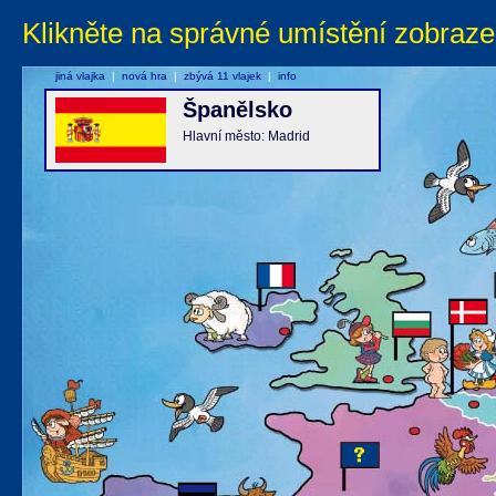
Klikněte na správné umístění zobraze
jiná vlajka
|
nová hra
|
zbývá 11 vlajek
|
info
Španělsko
Hlavní město: Madrid