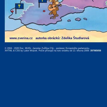
www.zverina.cz
|
autorka obrázků: Zdeňka Študlarová
© 2004 - 2026 Doc. MUDr. Jaroslav Zvěřina CSc., poslanec Evropského parlamentu,
XHTML
&
CSS
by
Lubor Mrázek
. Počet přístupů na tuto stránku od 13. března 2009:
397985058