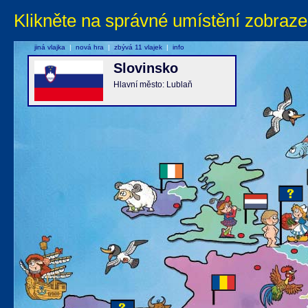
Klikněte na správné umístění zobraze
jiná vlajka
|
nová hra
|
zbývá 11 vlajek
|
info
Slovinsko
Hlavní město: Lublaň