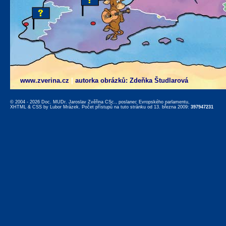
www.zverina.cz
|
autorka obrázků: Zdeňka Študlarová
© 2004 - 2026 Doc. MUDr. Jaroslav Zvěřina CSc., poslanec Evropského parlamentu,
XHTML
&
CSS
by
Lubor Mrázek
. Počet přístupů na tuto stránku od 13. března 2009:
397947231