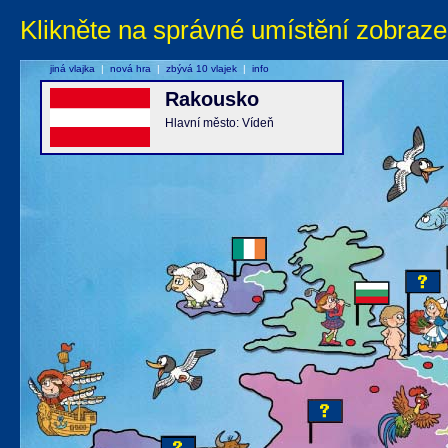
Klikněte na správné umístění zobraze
jiná vlajka
|
nová hra
|
zbývá 10 vlajek
|
info
Rakousko
Hlavní město: Vídeň