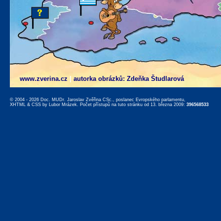
www.zverina.cz
|
autorka obrázků: Zdeňka Študlarová
© 2004 - 2026 Doc. MUDr. Jaroslav Zvěřina CSc., poslanec Evropského parlamentu,
XHTML
&
CSS
by
Lubor Mrázek
. Počet přístupů na tuto stránku od 13. března 2009:
396568533