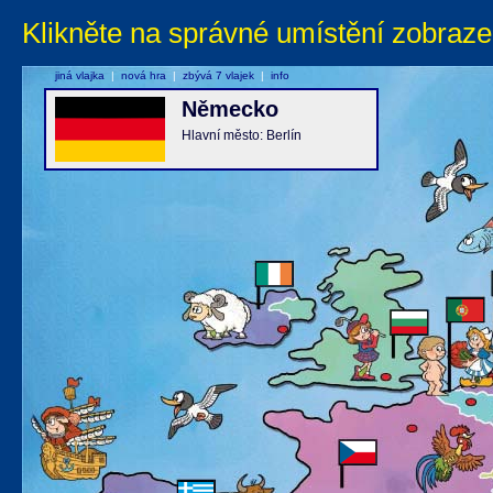
Klikněte na správné umístění zobraze
jiná vlajka
|
nová hra
|
zbývá 7 vlajek
|
info
Německo
Hlavní město: Berlín