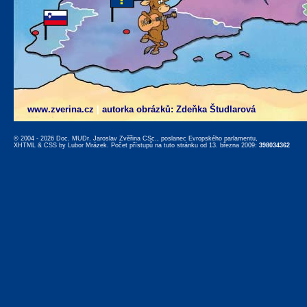
www.zverina.cz
|
autorka obrázků: Zdeňka Študlarová
© 2004 - 2026 Doc. MUDr. Jaroslav Zvěřina CSc., poslanec Evropského parlamentu,
XHTML
&
CSS
by
Lubor Mrázek
. Počet přístupů na tuto stránku od 13. března 2009:
398034362