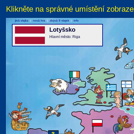
Klikněte na správné umístění zobraze
jiná vlajka
|
nová hra
|
zbývá 9 vlajek
|
info
Lotyšsko
Hlavní město: Riga