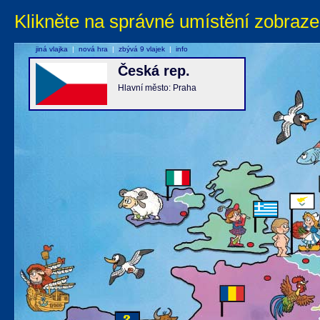
Klikněte na správné umístění zobraze
jiná vlajka
|
nová hra
|
zbývá 9 vlajek
|
info
Česká rep.
Hlavní město: Praha