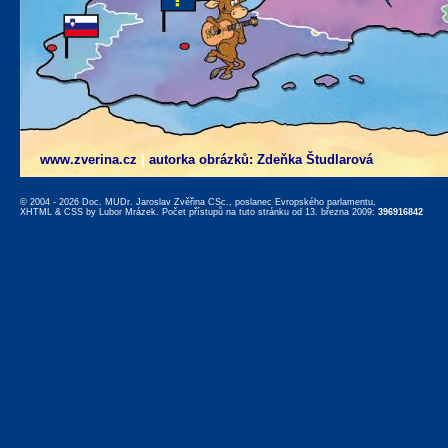
www.zverina.cz
|
autorka obrázků: Zdeňka Študlarová
© 2004 - 2026 Doc. MUDr. Jaroslav Zvěřina CSc., poslanec Evropského parlamentu,
XHTML
&
CSS
by
Lubor Mrázek
. Počet přístupů na tuto stránku od 13. března 2009:
396916842