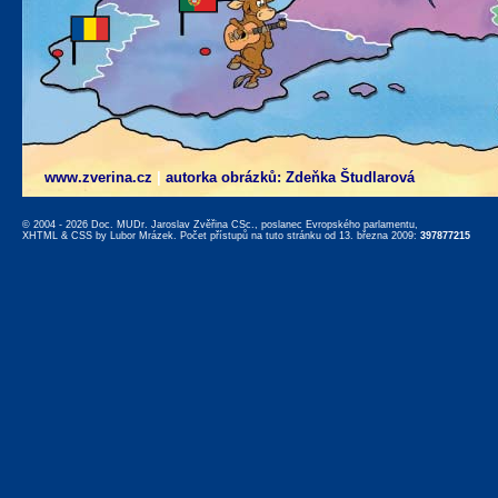
www.zverina.cz
|
autorka obrázků: Zdeňka Študlarová
© 2004 - 2026 Doc. MUDr. Jaroslav Zvěřina CSc., poslanec Evropského parlamentu,
XHTML
&
CSS
by
Lubor Mrázek
. Počet přístupů na tuto stránku od 13. března 2009:
397877215