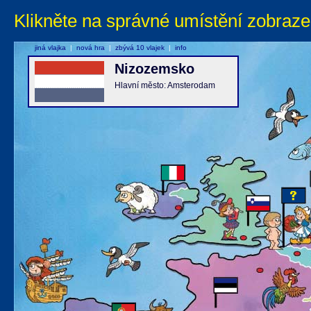
Klikněte na správné umístění zobraze
jiná vlajka
|
nová hra
|
zbývá 10 vlajek
|
info
Nizozemsko
Hlavní město: Amsterodam