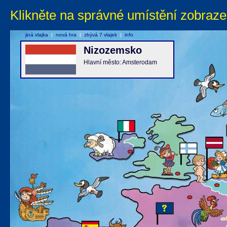
Klikněte na správné umístění zobraze
jiná vlajka
|
nová hra
|
zbývá 7 vlajek
|
info
Nizozemsko
Hlavní město: Amsterodam