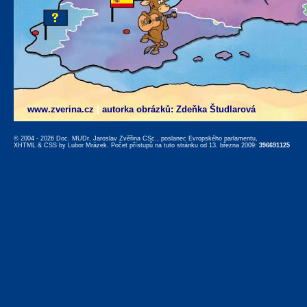
www.zverina.cz
|
autorka obrázků: Zdeňka Študlarová
© 2004 - 2026 Doc. MUDr. Jaroslav Zvěřina CSc., poslanec Evropského parlamentu,
XHTML
&
CSS
by
Lubor Mrázek
. Počet přístupů na tuto stránku od 13. března 2009:
396691125