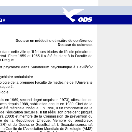
Docteur en médecine et maître de conférence
Docteur ès sciences
n dans cette ville qu'il fini ses études de l'école primaire et
éat. Entre 1959 et 1965 il a été étudiant à la Faculté de
à Prague.
 psychiatre dans Sanatorium psychiatrique à Havlíčkův
ychiatre ambulatoire.
xologie de la première Faculté de médecine de l'Université
Prague 2.
ologie.
quis en 1969, second degré acquis en 1973), attestation en
nces depuis 1988, habilitation acquis en 1989. Chef de la
ciété médicale tchèque. En 1990, il fut cofondateur de la
de l'éducation sexuelle. Il fut réélu son président jusqu'à
qu'à 2003) et membre de la Commission de prévention du
té de la République tchèque. Membre du prestigieux
SR) et du Deutsche Gesellschaft f. Sexualwissenschaft
e la Comité de l'Association Mondiale de Sexologie (AMS)