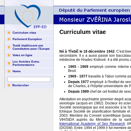
Curriculum vitae
Curriculum vitae
Parlement Européen
Traité établissant une
Constitution pour l´Europe
Né à Třebíč le 18 décembre 1942
. C'est bie
secondaire. Il y a aussi passé son baccalaur
Votez en ligne
médecine de Hradec Králové. Il a été promu 
Les Actvites Extra-
Parlementaires
1965 - 1969
employé comme interne et
Brod.
Home
1969 - 1977
travaille à Tábor comme ps
Depuis 1977
employé à l'Institut de se
de Charles, à l'hôpital universitaire de 
Depuis 1989
chef de cet Institut de sex
Attestation en psychiatrie (premier degré ac
sexologie (acquis en 1982). Docteur ès scie
Société sexologique qui est associée à la So
tchèque Société de planification familiale et 
2003. Membre du Conseil scientifique (jus
VIH/SIDA auprès du Ministère de la san
International Academy of Sex Research
(IA
(DGSW). Entre 1994 et 1999 il fut membre d