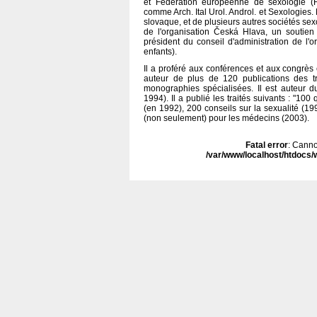
et Fédération européenne de sexologie (F
comme Arch. Ital Urol. Androl. et Sexologies
slovaque, et de plusieurs autres sociétés s
de l'organisation Česká Hlava, un soutien
président du conseil d'administration de l
enfants).
Il a proféré aux conférences et aux congrès en
auteur de plus de 120 publications des tr
monographies spécialisées. Il est auteur 
1994). Il a publié les traités suivants : "10
(en 1992), 200 conseils sur la sexualité (199
(non seulement) pour les médecins (2003).
Fatal error
: Cannot
/var/www/localhost/htdocs/