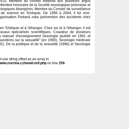
ES). Membre du conseil éditorial aux plusieurs argus
. Membre honoraire de la Société sexologique polonaise et
exologiques étrangères. Membre du Conseil de surveillance
 de science en Tchéquie. De 1996 à 2004, il fut vice-
'organisation Podaná ruka (prévention des accidents chez
 Tchéquie et à l'étranger. Chez soi et à l'étranger, il est
avaux spécialisés scientifiques. Coauteur de plusieurs
du manuel d'enseignement Sexologie (publié en 1991 et
0 questions sur la sexualité" (en 1990), Sexologie médicale
2), De la politique et de la sexualité (1996) et Sexologie
 use string offset as an array in
www.zverina.cz/new/conf.php
on line
256