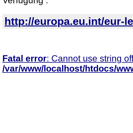
Verfügung :
http://europa.eu.int/eur-l
Fatal error
: Cannot use string of
/var/www/localhost/htdocs/www