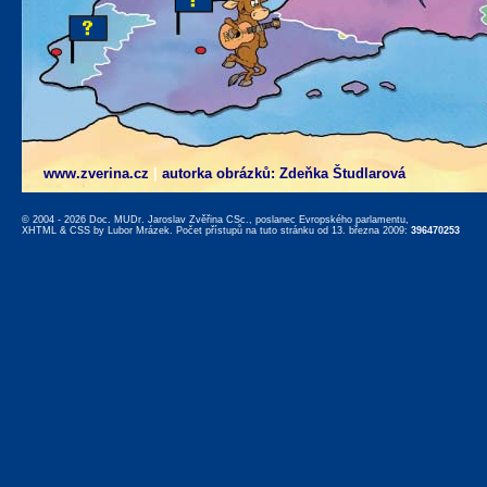
www.zverina.cz
|
autorka obrázků: Zdeňka Študlarová
© 2004 - 2026 Doc. MUDr. Jaroslav Zvěřina CSc., poslanec Evropského parlamentu,
XHTML
&
CSS
by
Lubor Mrázek
. Počet přístupů na tuto stránku od 13. března 2009:
396470253