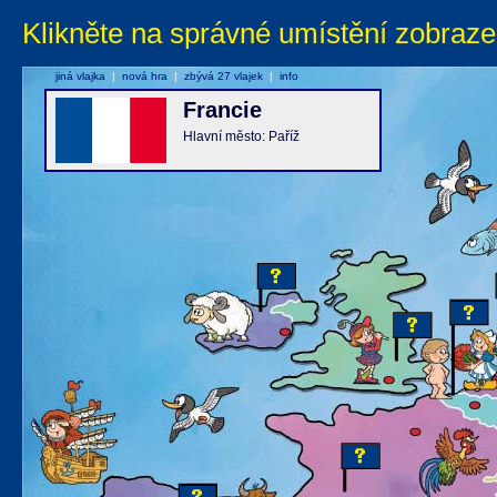
Klikněte na správné umístění zobraze
jiná vlajka
|
nová hra
|
zbývá 27 vlajek
|
info
Francie
Hlavní město: Paříž