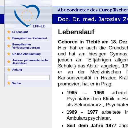
Lebenslauf
Lebenslauf
Europäisches Parlament
Geboren in Třebíč am 18. De
Europäischer
Hier hat er auch die Grundsc
Verfassungsvertrag
und hat am hiesigen Gymnas
On-line Abstimmung
jedoch am "Elfjährigen allgem
Ausser- parlamentarische
Aktivitäten
Schule") das Abitur abgelegt. 19
Anfang
er an der Medizinischen F
Karlsuniversität in Hradec Král
promoviert hat er in Prag.
1965 – 1969
arbeite
Psychiatrischen Klinik in H
als Sekundärarzt, Psychiater
1969 - 1977
arbeitete i
Ambulanzpsychiater.
Seit dem Jahre 1977
anges