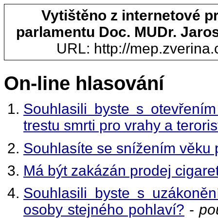
Vytištěno z internetové 
parlamentu Doc. MUDr. Jaros
URL: http://mep.zverina.c
On-line hlasování
Souhlasili byste s otevřen
trestu smrti pro vrahy a terori
Souhlasíte se snížením věku pr
Má být zakázán prodej cigare
Souhlasili byste s uzákonění
osoby stejného pohlaví?
-
po