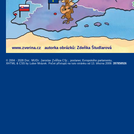
www.zverina.cz
|
autorka obrázků: Zdeňka Študlarová
© 2004 - 2026 Doc. MUDr. Jaroslav Zvěřina CSc., poslanec Evropského parlamentu,
XHTML
&
CSS
by
Lubor Mrázek
. Počet přístupů na tuto stránku od 13. března 2009:
397858926