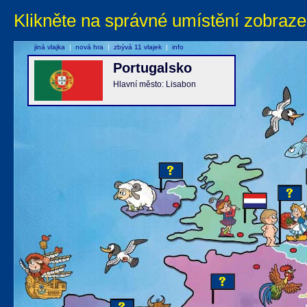
Klikněte na správné umístění zobraze
jiná vlajka
|
nová hra
|
zbývá 11 vlajek
|
info
Portugalsko
Hlavní město: Lisabon