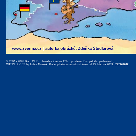
www.zverina.cz
|
autorka obrázků: Zdeňka Študlarová
© 2004 - 2026 Doc. MUDr. Jaroslav Zvěřina CSc., poslanec Evropského parlamentu,
XHTML
&
CSS
by
Lubor Mrázek
. Počet přístupů na tuto stránku od 13. března 2009:
398370262