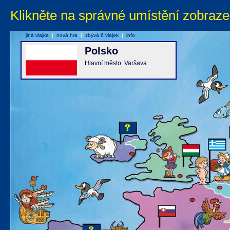
Klikněte na správné umístění zobraze
jiná vlajka
|
nová hra
|
zbývá 6 vlajek
|
info
Polsko
Hlavní město: Varšava