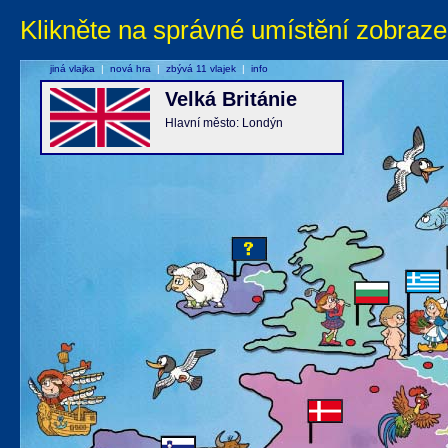
Klikněte na správné umístění zobraze
jiná vlajka
|
nová hra
|
zbývá 11 vlajek
|
info
Velká Británie
Hlavní město: Londýn