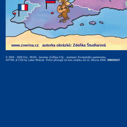
www.zverina.cz
|
autorka obrázků: Zdeňka Študlarová
© 2004 - 2026 Doc. MUDr. Jaroslav Zvěřina CSc., poslanec Evropského parlamentu,
XHTML
&
CSS
by
Lubor Mrázek
. Počet přístupů na tuto stránku od 13. března 2009:
398659237