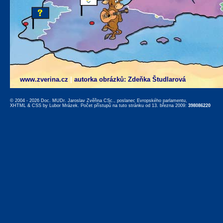
www.zverina.cz
|
autorka obrázků: Zdeňka Študlarová
© 2004 - 2026 Doc. MUDr. Jaroslav Zvěřina CSc., poslanec Evropského parlamentu,
XHTML
&
CSS
by
Lubor Mrázek
. Počet přístupů na tuto stránku od 13. března 2009:
398086220