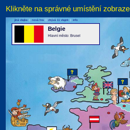
Klikněte na správné umístění zobraze
jiná vlajka
|
nová hra
|
zbývá 11 vlajek
|
info
Belgie
Hlavní město: Brusel