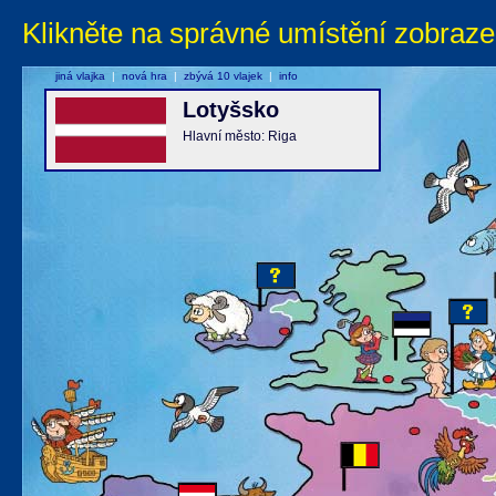
Klikněte na správné umístění zobraze
jiná vlajka
|
nová hra
|
zbývá 10 vlajek
|
info
Lotyšsko
Hlavní město: Riga