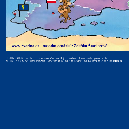
www.zverina.cz
|
autorka obrázků: Zdeňka Študlarová
© 2004 - 2026 Doc. MUDr. Jaroslav Zvěřina CSc., poslanec Evropského parlamentu,
XHTML
&
CSS
by
Lubor Mrázek
. Počet přístupů na tuto stránku od 13. března 2009:
396949060