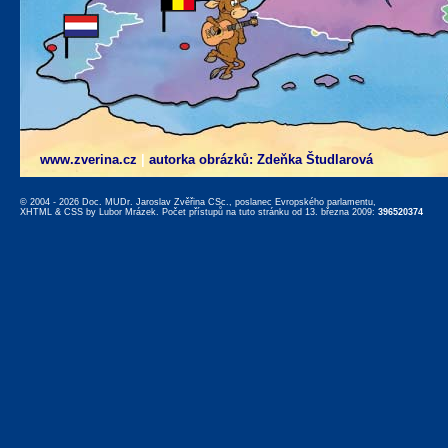
www.zverina.cz
|
autorka obrázků: Zdeňka Študlarová
© 2004 - 2026 Doc. MUDr. Jaroslav Zvěřina CSc., poslanec Evropského parlamentu,
XHTML
&
CSS
by
Lubor Mrázek
. Počet přístupů na tuto stránku od 13. března 2009:
396520374