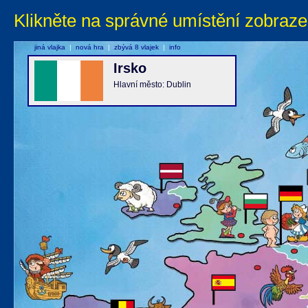
Klikněte na správné umístění zobraze
jiná vlajka
|
nová hra
|
zbývá 8 vlajek
|
info
Irsko
Hlavní město: Dublin