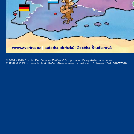
www.zverina.cz
|
autorka obrázků: Zdeňka Študlarová
© 2004 - 2026 Doc. MUDr. Jaroslav Zvěřina CSc., poslanec Evropského parlamentu,
XHTML
&
CSS
by
Lubor Mrázek
. Počet přístupů na tuto stránku od 13. března 2009:
396777986