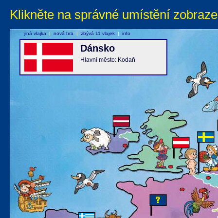
Klikněte na správné umístění zobraze
jiná vlajka
|
nová hra
|
zbývá 11 vlajek
|
info
Dánsko
Hlavní město: Kodaň