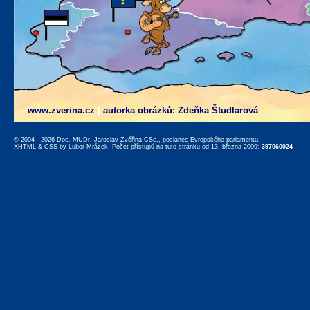
www.zverina.cz
|
autorka obrázků: Zdeňka Študlarová
© 2004 - 2026 Doc. MUDr. Jaroslav Zvěřina CSc., poslanec Evropského parlamentu,
XHTML
&
CSS
by
Lubor Mrázek
. Počet přístupů na tuto stránku od 13. března 2009:
397060024