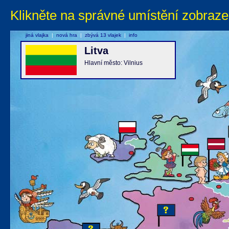
Klikněte na správné umístění zobraze
jiná vlajka
|
nová hra
|
zbývá 13 vlajek
|
info
Litva
Hlavní město: Vilnius