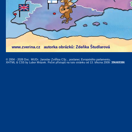
www.zverina.cz
|
autorka obrázků: Zdeňka Študlarová
© 2004 - 2026 Doc. MUDr. Jaroslav Zvěřina CSc., poslanec Evropského parlamentu,
XHTML
&
CSS
by
Lubor Mrázek
. Počet přístupů na tuto stránku od 13. března 2009:
396469386