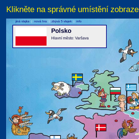
Klikněte na správné umístění zobraze
jiná vlajka
|
nová hra
|
zbývá 5 vlajek
|
info
Polsko
Hlavní město: Varšava