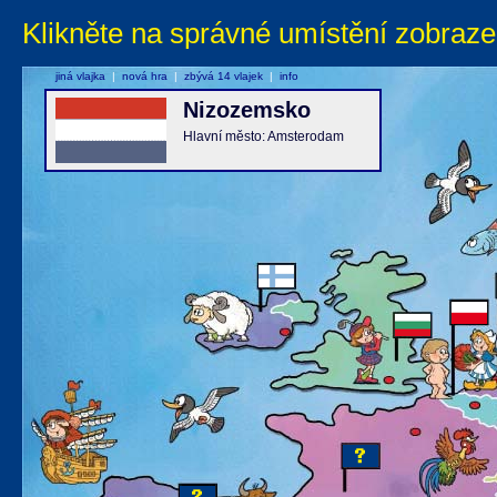
Klikněte na správné umístění zobraze
jiná vlajka
|
nová hra
|
zbývá 14 vlajek
|
info
Nizozemsko
Hlavní město: Amsterodam