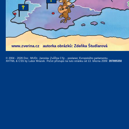
www.zverina.cz
|
autorka obrázků: Zdeňka Študlarová
© 2004 - 2026 Doc. MUDr. Jaroslav Zvěřina CSc., poslanec Evropského parlamentu,
XHTML
&
CSS
by
Lubor Mrázek
. Počet přístupů na tuto stránku od 13. března 2009:
397895350