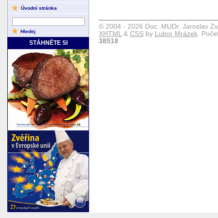
Úvodní stránka
© 2004 - 2026 Doc. MUDr. Jaroslav Zv
XHTML
&
CSS
by
Lubor Mrázek
. Poče
38518
STÁHNĚTE SI