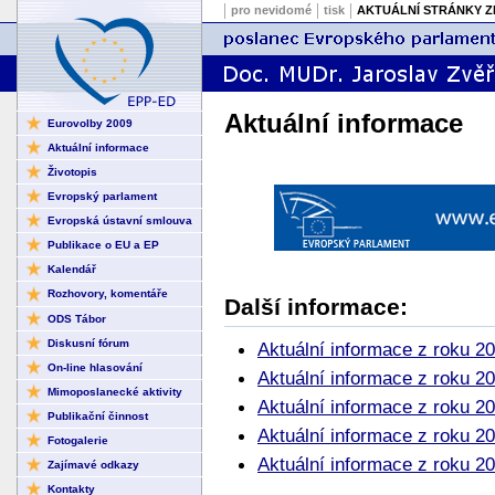
pro nevidomé
tisk
AKTUÁLNÍ STRÁNKY Z
Aktuální informace
Eurovolby 2009
Aktuální informace
Životopis
Evropský parlament
Evropská ústavní smlouva
Publikace o EU a EP
Kalendář
Rozhovory, komentáře
Další informace:
ODS Tábor
Diskusní fórum
Aktuální informace z roku 2
On-line hlasování
Aktuální informace z roku 2
Mimoposlanecké aktivity
Aktuální informace z roku 2
Publikační činnost
Aktuální informace z roku 2
Fotogalerie
Aktuální informace z roku 2
Zajímavé odkazy
Kontakty