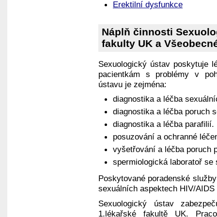
Erektilní dysfunkce
Náplň činnosti Sexuolo
fakulty UK a Všeobecné
Sexuologický ústav poskytuje 
pacientkám s problémy v pohl
ústavu je zejména:
diagnostika a léčba sexuáln
diagnostika a léčba poruch s
diagnostika a léčba parafilií
posuzování a ochranné léčen
vyšetřování a léčba poruch 
spermiologická laboratoř s
Poskytované poradenské služby z
sexuálních aspektech HIV/AIDS 
Sexuologický ústav zabezpeč
1.lékařské fakultě UK. Prac