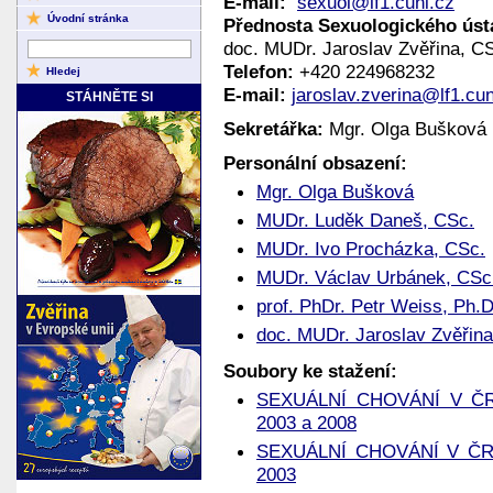
E-mail:
sexuol@lf1.cuni.cz
Úvodní stránka
Přednosta Sexuologického úst
doc. MUDr. Jaroslav Zvěřina, C
Telefon:
+420 224968232
E-mail:
jaroslav.zverina@lf1.cun
STÁHNĚTE SI
Sekretářka:
Mgr. Olga Bušková
Personální obsazení:
Mgr. Olga Bušková
MUDr. Luděk Daneš, CSc.
MUDr. Ivo Procházka, CSc.
MUDr. Václav Urbánek, CSc
prof. PhDr. Petr Weiss, Ph.D
doc. MUDr. Jaroslav Zvěřina
Soubory ke stažení:
SEXUÁLNÍ CHOVÁNÍ V ČR -
2003 a 2008
SEXUÁLNÍ CHOVÁNÍ V ČR -
2003