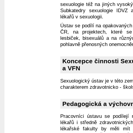
sexuologie též na jiných vysoký
Subkatedry sexuologie IDVZ a
lékařů v sexuologii.
Ústav se podílí na opakovaných
ČR, na projektech, které se
lesbiček, bisexuálů a na různý
pohlavně přenosných onemocněn
Koncepce činnosti Sex
a VFN
Sexuologický ústav je v této z
charakterem zdravotnicko - škols
Pedagogická a výchovn
Pracovníci ústavu se podílejí 
lékařů i středně zdravotnický
lékařské fakulty by měli mít