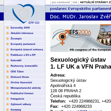
pro nevidomé
tisk
AKTUÁLNÍ STRÁNKY Z
Eurovolby 2009
Aktuální informace
Životopis
Evropský parlament
Evropská ústavní smlouva
Publikace o EU a EP
Sexuologický ústav
Kalendář
1. LF UK a VFN Prah
Rozhovory, komentáře
ODS Tábor
Adresa:
Diskusní fórum
Sexuologický ústav
On-line hlasování
Apolinářská 4
Mimoposlanecké aktivity
128 08 PRAHA 2
Publikační činnost
Česká republika
Fotogalerie
Telefon:
+420 224968231, +420
Zajímavé odkazy
Fax:
+420 224968233
Kontakty