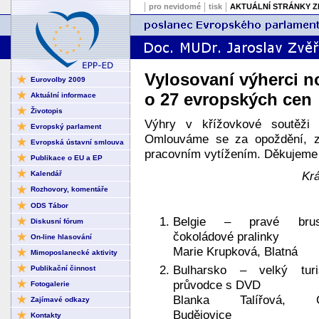
pro nevidomé
tisk
AKTUÁLNÍ STRÁNKY Z
Vylosovaní výherci n
Eurovolby 2009
o 27 evropských cen
Aktuální informace
Životopis
Výhry v křížovkové soutěži
Evropský parlament
Omlouváme se za opoždění, z
Evropská ústavní smlouva
pracovním vytížením. Děkujeme z
Publikace o EU a EP
Krá
Kalendář
Rozhovory, komentáře
ODS Tábor
Belgie – pravé brus
Diskusní fórum
čokoládové pralinky
On-line hlasování
Marie Krupková, Blatná
Mimoposlanecké aktivity
Bulharsko – velký turis
Publikační činnost
průvodce s DVD
Fotogalerie
Blanka Talířová, Č
Zajímavé odkazy
Budějovice
Kontakty