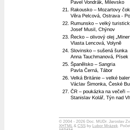
Pavel Vondrák, Milevsko
Rakousko – Mozartovy čok
Věra Pelcová, Ostrava - P
Rumunsko – velký turistic
Josef Musil, Chýnov
Řecko – olivový olej „Mine
Vlasta Lencová, Volyně
Slovinsko – sušená šunka
Anna Tauchmanová, Písek
Španělsko – Sangria
Pavla Černá, Tábor
Velká Británie – velké bale
Václav Šimonka, České Bu
ČR – poukázka na večeři –
Stanislav Kolář, Týn nad V
© 2004 - 2026 Doc. MUDr. Jaroslav Zv
XHTML
&
CSS
by
Lubor Mrázek
. Poče