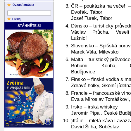
ČR – poukázka na večeři –
Úvodní stránka
Dvořák, Tábor
Josef Turek, Tábor
Dánsko – turistický průvod
STÁHNĚTE SI
Václav Průcha, Vesel
Lužnicí
Slovensko – Spišská borov
Marek Vála, Milevsko
Malta – turistický průvodce
Bohumil Kouba, Č
Budějovice
Finsko – finská vodka s ma
Zdravé holky, Školní jídel
Francie – francouzské víno
Eva a Miroslav Tomáškovi,
Irsko – irská whiskey
Jaromír Pípal, České Budě
)Itálie – mletá káva Lavazz
David Šilha, Soběslav