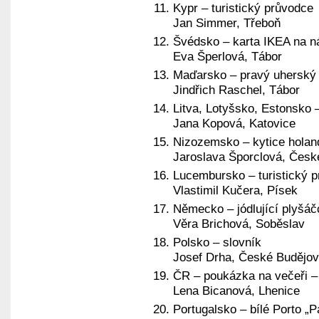
Kypr – turistický průvodce
Jan Simmer, Třeboň
Švédsko – karta IKEA na n
Eva Šperlová, Tábor
Maďarsko – pravý uherský
Jindřich Raschel, Tábor
Litva, Lotyšsko, Estonsko –
Jana Kopová, Katovice
Nizozemsko – kytice holan
Jaroslava Šporclová, Česk
Lucembursko – turistický 
Vlastimil Kučera, Písek
Německo – jódlující plyšáč
Věra Brichová, Soběslav
Polsko – slovník
Josef Drha, České Budějov
ČR – poukázka na večeři –
Lena Bicanová, Lhenice
Portugalsko – bílé Porto „P